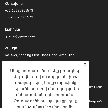
Հեռախոս
+86-18678983573
+86-18678983573
Էլ.փոստ
qdehss@gmail.com
Հասցե
No. 568, Yanqing First Class Road, Jimo High-
Tech Zone, Qingdao City, Shandong Province,
X
Չինաստան
Մենք օգտագործում ենք թխուկներ՝
ձեզ ավելի լավ զննարկման փորձ
առաջարկելու, կայքի տրաֆիկը
Հեղինակային իրավունք © 2024 Qingdao Eihe Steel Structure Group
վերլուծելու և բովանդակությունը
Co., Ltd. Բոլոր իրավունքները պաշտպանված են:
անհատականացնելու համար:
Օգտագործելով այս կայքը՝ դուք
Links
|
Sitemap
|
RSS
|
XML
|
Գաղտնիության քաղաքականություն
համաձայնում եք մեր կողմից