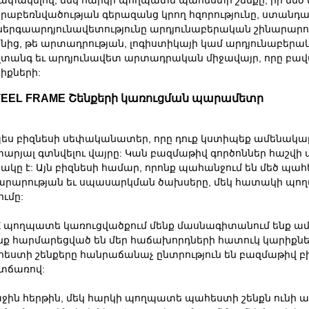
րաբեռնվածության գերազանց կրող հզորությունը, ստանդա
էներգաարդյունավետությունը արդյունաբերական շինարարո
նից, թե արտադրության, լոգիստիկայի կամ արդյունաբերական
տանգ եւ արդյունավետ արտադրական միջավայր, որը բա
իքների:
TEEL FRAME Շենքերի կառուցման պարամետր
ես բիզնեսի սեփականատեր, որը դուք կստիպեք ամենակարե
արյալ գտնվելու վայրը: Կան բազմաթիվ գործոններ հաշվի 
ակը է: Այն բիզնեսի համար, որոնք պահանջում են մեծ պա
արարության եւ սպասարկման ծախսերը, մեկ հատակի պողպ
ումը:
E պողպատե կառուցվածքում մենք մասնագիտանում ենք ամու
նք հարմարեցված են մեր հաճախորդների հատուկ կարիքն
եստի շենքերը հանրաճանաչ ընտրություն են բազմաթիվ բի
տճառով:
ջին հերթին, մեկ հարկի պողպատե պահեստի շենքն ունի 