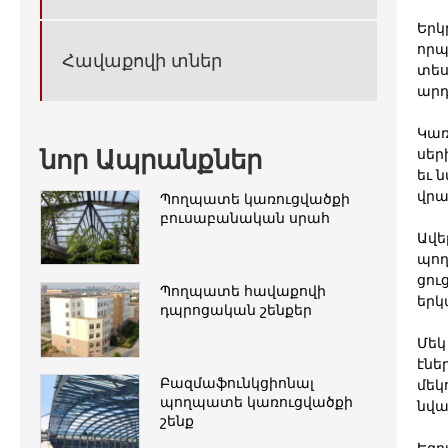
Երկ
որպ
Հավաքովի տներ
տես
արդ
Կառ
նոր Ապրանքներ
սեր
եւ 
վրա
Պողպատե կառուցվածքի
բուսաբանական սրահ
Ավե
պող
ցու
Պողպատե հավաքովի
երկ
դպրոցական շենքեր
Մեկ
էնե
Բազմաֆունկցիոնալ
մեկ
պողպատե կառուցվածքի
նվա
շենք
Եզր