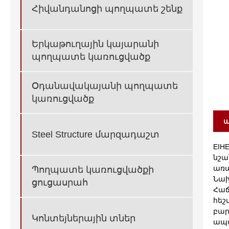
Հիվանդանոցի պողպատե շենք
Երկաթուղային կայարանի
պողպատե կառուցվածք
Օդանավակայանի պողպատե
կառուցվածք
ա
Steel Structure մարզադաշտ
EIH
նշա
առա
Պողպատե կառուցվածքի
Նախ
ցուցասրահ
Հաճ
հեշ
բար
Կոնտեյներային տներ
ապա