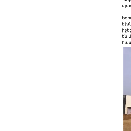
պա
Եզր
է խ
իջե
են 
հատ