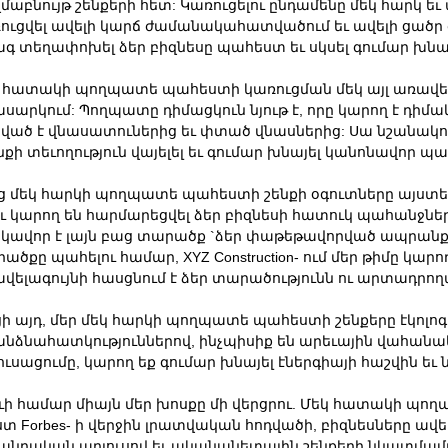
մաբնույթ շենքերի հետ: Կառուցելու ընդամենը մեկ հարկ եւ 
ուցվել ավելի կարճ ժամանակահատվածում եւ ավելի ցածր գն
գ տեղափոխել ձեր բիզնեսը պահեստ եւ սկսել գումար խնայ
 հատակի պողպատե պահեստի կառուցման մեկ այլ առավելութ
սարկում: Պողպատը դիմացկուն նյութ է, որը կարող է դիմա
ված է վնասատուներից եւ փտած վնասներից: Սա նշանակու
նքի տեւողություն վայելել եւ գումար խնայել կանոնավոր 
ց մեկ հարկի պողպատե պահեստի շենքի օգուտները այստե
եւ կարող են հարմարեցվել ձեր բիզնեսի հատուկ պահանջնե
կավոր է լայն բաց տարածք `ձեր փաթեթավորված ապրանք
ածքը պահելու համար, XYZ Construction- ում մեր թիմը կարո
վելագույնի հասցնում է ձեր տարածությունն ու արտադրող
ի այդ, մեր մեկ հարկի պողպատե պահեստի շենքերը էկոլոգ
նձնահատկություններով, ինչպիսիք են արեւային վահանակն
ուսացումը, կարող եք գումար խնայել էներգիայի հաշվին ե
ւի համար միայն մեր խոսքը մի վերցրու. Մեկ հատակի պո
Ըստ Forbes- ի վերջին լրատվական հոդվածի, բիզնեսները ավ
անդական աղյուսով եւ ականանետային շենքերի նկատմամբ