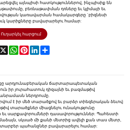
արեցվել այնպիսի հատկություններով, ինչպիսիք են
աթափումը, բեռնաթափման դռները եւ կլիմայի եւ
վության կառավարման համակարգերը `բիզնեսի
ւկ կարիքները բավարարելու համար:
Ուղարկել հարցում
acebook
X
WhatsApp
Pinterest
LinkedIn
Share
նքը արդյունաբերական ճարտարապետական ​​
յուն իր յուրահատուկ դիզայնի եւ բազմաթիվ
մանրամասն ներդրումը.
ում է իր մեծ տարածքով եւ բարձր տիեզերական ձեւով:
աթիվ տարածքներ միացնելու ունակությունը
 եւ սարքավորումների դասավորություններ: Պահեստի
ամաձայն, սկսած մի քանի մետրից ավելի քան տաս մետր,
ն տարբեր պահանջներ բավարարելու համար: