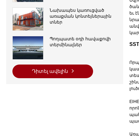
ծան
Նախապես կառուցված
եւ 
առաքման կոնտեյներային
նրա
տներ
անվ
կար
Պողպատե օդի հավաքովի
SS
տերմինալներ
Որպ
կատ
Դիտել ավելին
տես
շին
լուծ
EIH
որո
պահ
պա
Առա