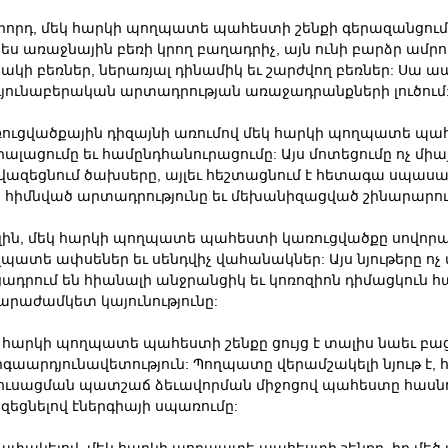
րորդ, մեկ հարկի պողպատե պահեստի շենքի գերազանցում 
ես առաջնային բեռի կրող բաղադրիչ, այն ունի բարձր ամրութ
ակի բեռներ, ներառյալ դինամիկ եւ շարժվող բեռներ: Սա 
յունաբերական արտադրության առաջադրանքների լուծում
ուցվածքային դիզայնի առումով մեկ հարկի պողպատե պահ
իալացումը եւ համընդհանուրացումը: Այս մոտեցումը ոչ միա
նվազեցնում ծախսերը, այլեւ հեշտացնում է հետագա սպասա
 հիմնված արտադրությունը եւ մեխանիզացված շինարարութ
լին, մեկ հարկի պողպատե պահեստի կառուցվածքը սովորաբա
պատե ափսեներ եւ սենդվիչ վահանակներ: Այս նյութերը ոչ մ
ցադրում են հիանալի անջրանցիկ եւ կոռոզիոն դիմացկուն 
արաժամկետ կայունությունը:
 հարկի պողպատե պահեստի շենքը ցույց է տալիս նաեւ 
րգաարդյունավետություն: Պողպատը վերամշակելի նյութ է, 
ուսացման պատշաճ ձեւավորման միջոցով պահեստը հասնու
զեցնելով էներգիայի սպառումը:
ափակելով, մեկ հարկի պողպատե պահեստի շենքը, իր մեծ