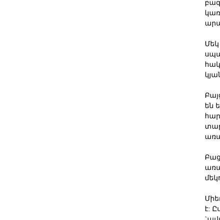
բազ
կառ
արա
Մեկ
սպա
հակ
կյա
Բայ
են 
հար
տար
առա
Բաց
առա
մեկ
Միե
է: 
`ավ