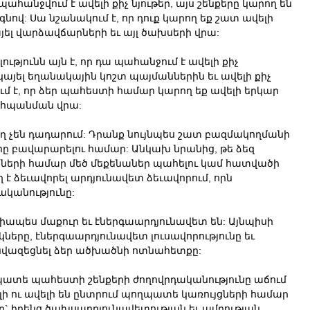
պահանջվում է ավելի քիչ նյութեր, այս շենքերը կարող են
ով: Սա նշանակում է, որ դուք կարող եք շատ ավելի
ել վարձավճարների եւ այլ ծախսերի վրա:
յունն այն է, որ դա պահանջում է ավելի քիչ
կայել եղանակային կոշտ պայմաններին եւ ավելի քիչ
մ է, որ ձեր պահեստի համար կարող եք ավելի երկար
պահպանման վրա:
ղ չեն դադարում: Դրանք նույնպես շատ բազմակողմանի
րը բավարարելու համար: Անկախ նրանից, թե ձեզ
ների համար մեծ մեքենաներ պահելու կամ հատվածի
ղ է ձեւավորել արդյունավետ ձեւավորում, որն
ականությունը:
իապես մաքուր եւ էներգաարդյունավետ են: Այնպիսի
երը, էներգաարդյունավետ լուսավորությունը եւ
ւ նվազեցնել ձեր ածխածնի ոտնահետքը:
ղպատե պահեստի շենքերի ժողովրդականությունը աճում
ելի ու ավելի են ընտրում պողպատե կառույցների համար
` իրենց ծախսարդյունավետության եւ ամրության