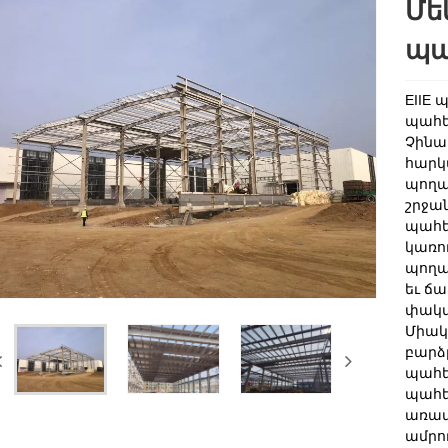
Մե
պա
EIIE
պահե
Չինա
հարկ
պողպ
շրջա
պահե
կառո
պողպ
եւ ճ
փակմ
Միակ
բարձ
պահե
պահե
առավե
ամրու