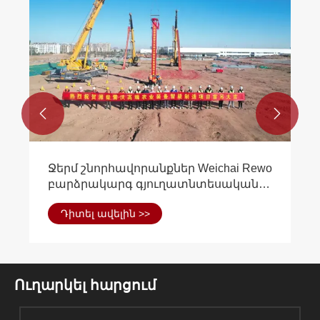


Ինչու՞ ընտրել պողպատե շրջանակի
շենք, երբ ձեզ արագություն, ուժ և
կանխատեսելի ծախսեր են
Դիտել ավելին >>
անհրաժեշտ:
Ուղարկել հարցում