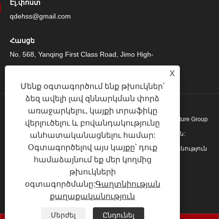
Էլ.փոստ
qdehss@gmail.com
Հասցե
No. 568, Yanqing First Class Road, Jimo High-
Tech Zone, Qingdao City, Shandong Province,
X
Չինաստան
Մենք օգտագործում ենք թխուկներ՝
ձեզ ավելի լավ զննարկման փորձ
առաջարկելու, կայքի տրաֆիկը
Հեղինակային իրավունք © 2024 Qingdao Eihe Steel Structure Group
վերլուծելու և բովանդակությունը
Co., Ltd. Բոլոր իրավունքները պաշտպանված են:
անհատականացնելու համար:
Օգտագործելով այս կայքը՝ դուք
Links
|
Sitemap
|
RSS
|
XML
|
Գաղտնիության քաղաքականություն
համաձայնում եք մեր կողմից
|
թխուկների
օգտագործմանը:
Գաղտնիության
քաղաքականություն
Մերժել
Ընդունել